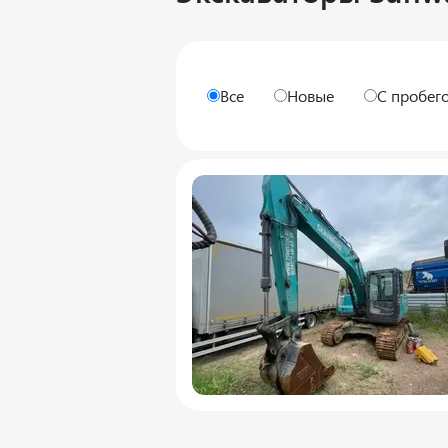
Все
Новые
С пробег